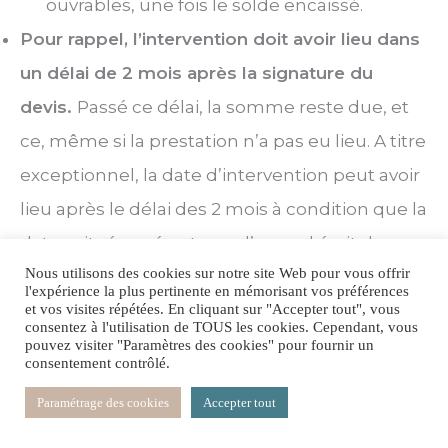
ouvrables, une fois le solde encaissé.
Pour rappel, l’intervention doit avoir lieu dans
un délai de 2 mois après la signature du
devis.
Passé ce délai, la somme reste due, et
ce, même si la prestation n’a pas eu lieu. A titre
exceptionnel, la date d’intervention peut avoir
lieu après le délai des 2 mois à condition que la
date soit réservée et avec l’accord écrit des
Nous utilisons des cookies sur notre site Web pour vous offrir
deux parties.
l'expérience la plus pertinente en mémorisant vos préférences
et vos visites répétées. En cliquant sur "Accepter tout", vous
consentez à l'utilisation de TOUS les cookies. Cependant, vous
3️⃣
Moyens de paiement
pouvez visiter "Paramètres des cookies" pour fournir un
consentement contrôlé.
Le règlement peut s’effectuer au choix du
client
en espèces (100€ maximum) ou par
Paramétrage des cookies
Accepter tout
paypal ou virement.
Il s’engage ainsi à prévoir